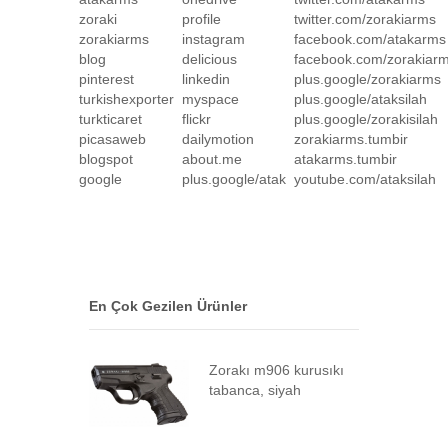
zoraki
profile
twitter.com/zorakiarms
zorakiarms
instagram
facebook.com/atakarms
blog
delicious
facebook.com/zorakiar
pinterest
linkedin
plus.google/zorakiarms
turkishexporter
myspace
plus.google/ataksilah
turkticaret
flickr
plus.google/zorakisilah
picasaweb
dailymotion
zorakiarms.tumbir
blogspot
about.me
atakarms.tumbir
google
plus.google/atak
youtube.com/ataksilah
En Çok Gezilen Ürünler
Zorakı m906 kurusıkı
tabanca, siyah