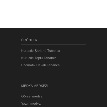
ÜRÜNLER
Kurusıkı Şarjörlü Tabanca
Kurusıkı Toplu Tabanca
Pnömatik Havalı Tabanca
MEDYA MERKEZİ
Görsel medya
Yazılı medya